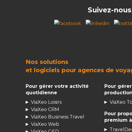
Suivez-nous
Nos solutions
et
logiciels pour agences de voya
Pour gérer votre activité
Pour gérer
quotidienne
productio
ViaXeo Loisirs
ViaXeo T
ViaXeo CRM
Pour propo
ViaXeo Business Travel
premium à 
ViaXeo Web
TravelDec
ViaXeo GED