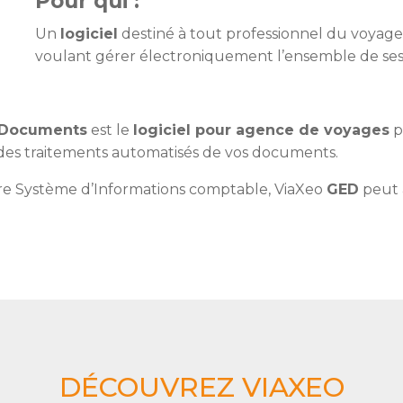
Pour qui :
Un
logiciel
destiné à tout professionnel du voyage
voulant gérer électroniquement l’ensemble de se
e Documents
est le
logiciel pour agence de voyages
p
e des traitements automatisés de vos documents.
tre Système d’Informations comptable, ViaXeo
GED
peut a
DÉCOUVREZ VIAXEO