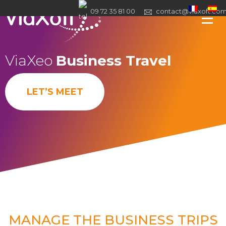
09 72 35 81 00
contact@viaxoft.co
ViaXeo
Business Travel
LET’S MEET
MANAGE THE BUSINESS TRIPS